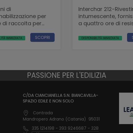
ni di
Interchar 212-Rivestimento
abilizzazione per
intumescente, fornis
 di raccolta per
a quattro ore di res
 piovana
al fuoco
SCOPRI
LITÀ IMMEDIATA
DISPONIBILITÀ IMMEDIATA
PASSIONE PER L'EDILIZIA
C/DA CIANCIANELLA S.N. BIANCAVILLA-
SPAZIO EDILE E NON SOLO
Contrada
Mandropero Adrano (Catania) 95031
335 1214198 - 393 9246687 - 328