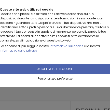
Questo sito web utilizza i cookie
BENVENUTI DA LEANZA GROUP
I cookie sono piccoli file di testo che i siti web collocano sul tuo
dispositivo durante la navigazione. Le informazioni in essi contenute
possono riguardare te, le tue preferenze o il tuo dispositivo ma non ti
identificano sotto il profilo personale. Puoi liberamente prestare, rifiutare o
revocare il tuo consenso in qualsiasi momento, personalizzando le tue
preferenze. La scelta di accettare tutti i cookie ti offre certamente la
completezza di navigazione di questo sito web.
Per saperne di più, leggi la nostra
Informativa sui cookie
e la nostra
Informativa sulla privacy
ACCETTA TUTTI I COOKIE
E
DOVE
PROMOZIONI
CATALOGHI
CITÀ
SIAMO
Personalizza preferenze