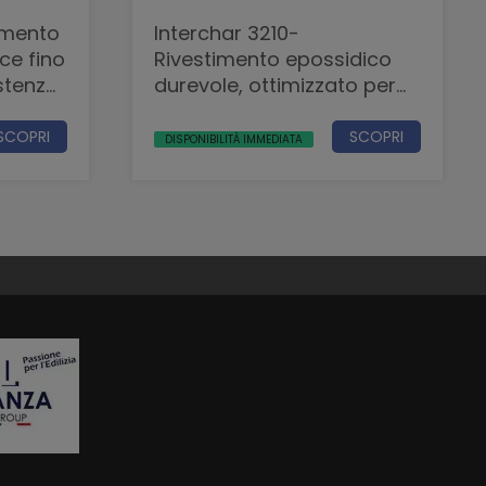
Interchar 3210-
ce fino
Rivestimento epossidico
istenza
durevole, ottimizzato per
90 min di resistenza al
fuoco
SCOPRI
SCOPRI
DISPONIBILITÀ IMMEDIATA