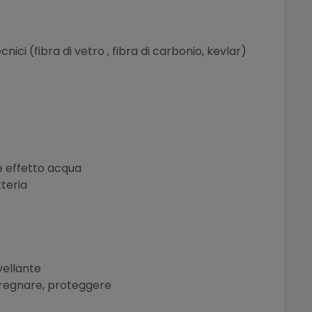
ici (fibra di vetro , fibra di carbonio, kevlar)
 effetto acqua
tteria
vellante
pregnare, proteggere