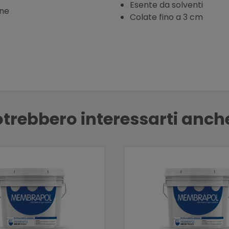
Esente da solventi
one
Colate fino a 3 cm
trebbero interessarti anch