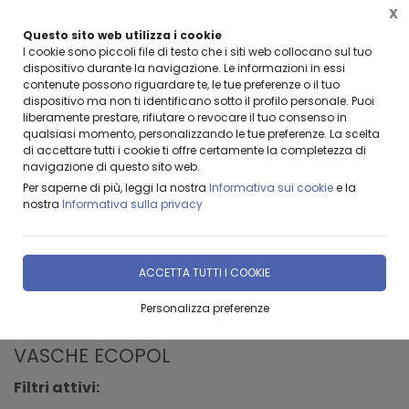
X
Questo sito web utilizza i cookie
BENVENUTI DA LEANZA GROUP
I cookie sono piccoli file di testo che i siti web collocano sul tuo
dispositivo durante la navigazione. Le informazioni in essi
contenute possono riguardare te, le tue preferenze o il tuo
dispositivo ma non ti identificano sotto il profilo personale. Puoi
liberamente prestare, rifiutare o revocare il tuo consenso in
qualsiasi momento, personalizzando le tue preferenze. La scelta
di accettare tutti i cookie ti offre certamente la completezza di
navigazione di questo sito web.
Home
Prodotti & Servizi
VASCHE ECOPOL
Per saperne di più, leggi la nostra
Informativa sui cookie
e la
nostra
Informativa sulla privacy
CONTENITORI ECOPOL IN POLIETILENE
ACCETTA TUTTI I COOKIE
Personalizza preferenze
FILTRA
VASCHE ECOPOL
Filtri attivi: