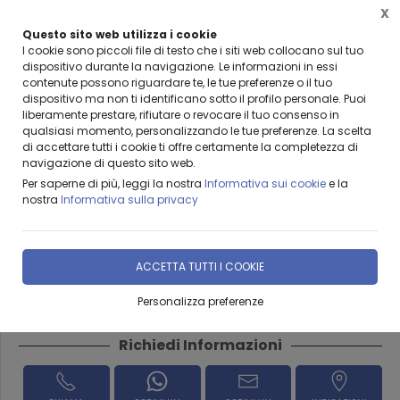
X
Questo sito web utilizza i cookie
BENVENUTI DA LEANZA GROUP
I cookie sono piccoli file di testo che i siti web collocano sul tuo
dispositivo durante la navigazione. Le informazioni in essi
contenute possono riguardare te, le tue preferenze o il tuo
dispositivo ma non ti identificano sotto il profilo personale. Puoi
liberamente prestare, rifiutare o revocare il tuo consenso in
qualsiasi momento, personalizzando le tue preferenze. La scelta
Home
Prodotti & Servizi
SERVIZI
PRODUZIONE CALCESTRUZZO
di accettare tutti i cookie ti offre certamente la completezza di
navigazione di questo sito web.
Calcestruzzi cls per massetto
Per saperne di più, leggi la nostra
Informativa sui cookie
e la
nostra
Informativa sulla privacy
ADRANO CALCESTRUZZI
ACCETTA TUTTI I COOKIE
DISPONIBILITÀ IMMEDIATA
Personalizza preferenze
Richiedi Informazioni