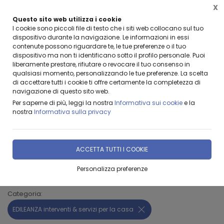
X
Questo sito web utilizza i cookie
BENVENUTI DA LEANZA GROUP
I cookie sono piccoli file di testo che i siti web collocano sul tuo
dispositivo durante la navigazione. Le informazioni in essi
contenute possono riguardare te, le tue preferenze o il tuo
dispositivo ma non ti identificano sotto il profilo personale. Puoi
liberamente prestare, rifiutare o revocare il tuo consenso in
qualsiasi momento, personalizzando le tue preferenze. La scelta
di accettare tutti i cookie ti offre certamente la completezza di
navigazione di questo sito web.
Home
Prodotti & Servizi
SERVIZI
EDILEANZA interventi & ser
Per saperne di più, leggi la nostra
Informativa sui cookie
e la
nostra
Informativa sulla privacy
FILTRA
EDILEANZA interventi & servizi per la
ACCETTA TUTTI I COOKIE
casa
Personalizza preferenze
Filtri attivi:
Categoria:
EDILEANZA interventi & servizi per la casa