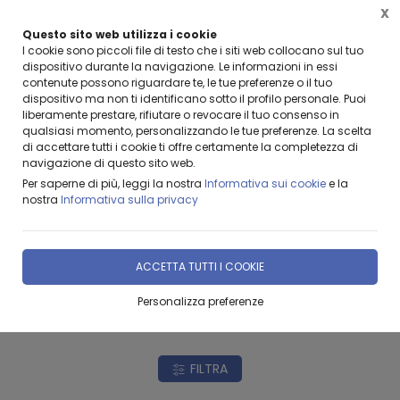
X
Questo sito web utilizza i cookie
BENVENUTI DA LEANZA GROUP
I cookie sono piccoli file di testo che i siti web collocano sul tuo
dispositivo durante la navigazione. Le informazioni in essi
contenute possono riguardare te, le tue preferenze o il tuo
dispositivo ma non ti identificano sotto il profilo personale. Puoi
liberamente prestare, rifiutare o revocare il tuo consenso in
qualsiasi momento, personalizzando le tue preferenze. La scelta
di accettare tutti i cookie ti offre certamente la completezza di
navigazione di questo sito web.
Home
Prodotti & Servizi
PRODOTTI FESTOPOLIS
Per saperne di più, leggi la nostra
Informativa sui cookie
e la
nostra
Informativa sulla privacy
Festopolis: Azienda Italiana Specializzata nella
Progettazione, Produzione E Vendita Di Strutture,
Playground E Accessori Per Parchi Giochi,
ACCETTA TUTTI I COOKIE
Ludoteche E Centri Giochi.
Personalizza preferenze
FILTRA