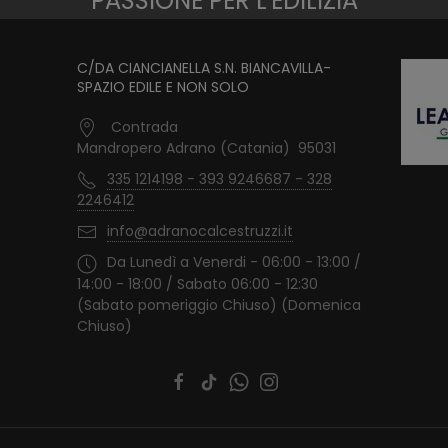
PASSIONE PER L'EDILIZIA
C/DA CIANCIANELLA S.N. BIANCAVILLA-
SPAZIO EDILE E NON SOLO
Contrada
Mandropero Adrano (Catania) 95031
335 1214198 - 393 9246687 - 328
2246412
info@adranocalcestruzzi.it
Da Lunedì a Venerdi - 06:00 - 13:00 /
14:00 - 18:00 / Sabato 06:00 - 12:30
(Sabato pomeriggio Chiuso) (Domenica
Chiuso)