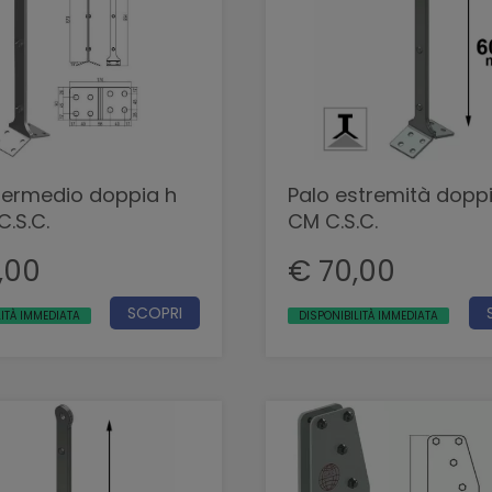
ntermedio doppia h
Palo estremità dopp
.S.C.
CM C.S.C.
,00
€ 70,00
SCOPRI
LITÀ IMMEDIATA
DISPONIBILITÀ IMMEDIATA