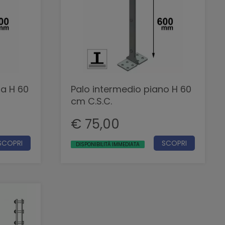
ia H 60
Palo intermedio piano H 60
cm C.S.C.
€ 75,00
SCOPRI
SCOPRI
DISPONIBILITÀ IMMEDIATA