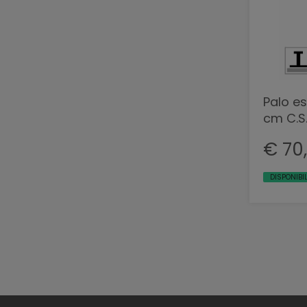
Palo es
cm C.S.
€ 70
DISPONIBI