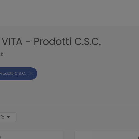
 VITA - Prodotti C.S.C.
i:
 Prodotti C.S.C.
ER: