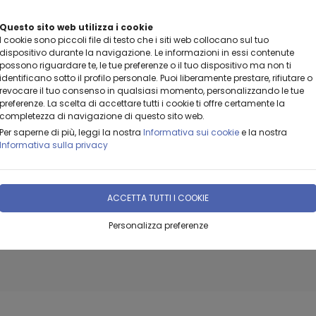
Questo sito web utilizza i cookie
BENVENUTI DA LEANZA GROUP
I cookie sono piccoli file di testo che i siti web collocano sul tuo
dispositivo durante la navigazione. Le informazioni in essi contenute
possono riguardare te, le tue preferenze o il tuo dispositivo ma non ti
identificano sotto il profilo personale. Puoi liberamente prestare, rifiutare o
revocare il tuo consenso in qualsiasi momento, personalizzando le tue
preferenze. La scelta di accettare tutti i cookie ti offre certamente la
completezza di navigazione di questo sito web.
Per saperne di più, leggi la nostra
Informativa sui cookie
e la nostra
Informativa sulla privacy
ACCETTA TUTTI I COOKIE
E
DOVE
PROMOZIONI
CATALOGHI
CITÀ
SIAMO
Personalizza preferenze