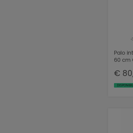
Palo i
60 cm C
€ 80
DISPONIBI