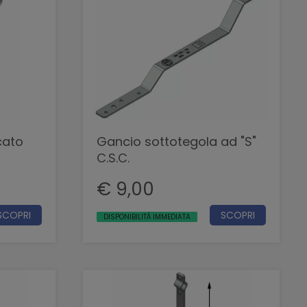
cato
Gancio sottotegola ad "S"
C.S.C.
€ 9,00
SCOPRI
SCOPRI
DISPONIBILITÀ IMMEDIATA