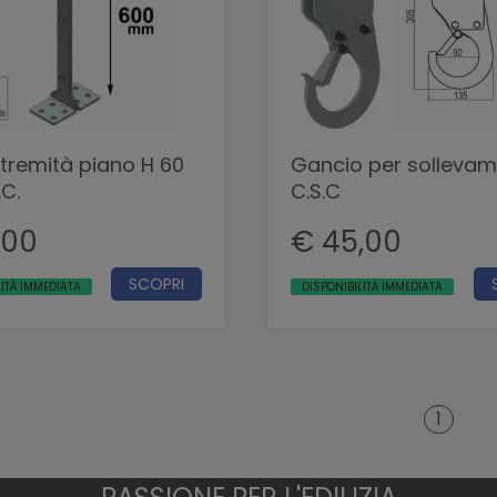
tremità piano H 60
Gancio per solleva
C.
C.S.C
,00
€ 45,00
SCOPRI
LITÀ IMMEDIATA
DISPONIBILITÀ IMMEDIATA
1