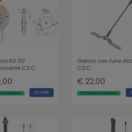
ola KG 50
Gancio con fune zin
occante C.S.C.
C.S.C.
0,00
€ 22,00
SCOPRI
LITÀ IMMEDIATA
DISPONIBILITÀ IMMEDIATA