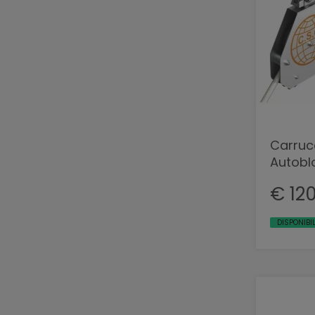
Carruc
Autobl
€ 12
DISPONIBI