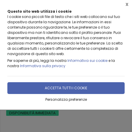
X
Questo sito web utilizza i cookie
BENVENUTI DA LEANZA GROUP
I cookie sono piccoli file di testo che i siti web collocano sul tuo
dispositivo durante la navigazione. Le informazioni in essi
contenute possono riguardare te, le tue preferenze o il tuo
dispositivo ma non ti identificano sotto il profilo personale. Puoi
liberamente prestare, rifiutare o revocare il tuo consenso in
qualsiasi momento, personalizzando le tue preferenze. La scelta
Home
Prodotti & Servizi
EDILIZIA
MANUFATTI IN CEMENTO
di accettare tutti i cookie ti offre certamente la completezza di
navigazione di questo sito web.
Per saperne di più, leggi la nostra
Informativa sui cookie
e la
nostra
Informativa sulla privacy
Muro ECOFLOR AL MQ ADRANO
ACCETTA TUTTI I COOKIE
CALCESTRUZZI SRL
Personalizza preferenze
DISPONIBILITÀ IMMEDIATA