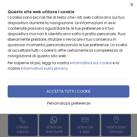
X
Questo sito web utilizza i cookie
BENVENUTI DA LEANZA GROUP
I cookie sono piccoli file di testo che i siti web collocano sul tuo
dispositivo durante la navigazione. Le informazioni in essi
contenute possono riguardare te, le tue preferenze o il tuo
dispositivo ma non ti identificano sotto il profilo personale. Puoi
liberamente prestare, rifiutare o revocare il tuo consenso in
qualsiasi momento, personalizzando le tue preferenze. La scelta
Home
Prodotti & Servizi
CROSTA LAVICA Prodotti ed accessori in pietra lavica
di accettare tutti i cookie ti offre certamente la completezza di
navigazione di questo sito web.
Gradino in Pietra Lavica
Per saperne di più, leggi la nostra
Informativa sui cookie
e la
nostra
Informativa sulla privacy
DISPONIBILITÀ IMMEDIATA
ACCETTA TUTTI I COOKIE
Personalizza preferenze
Richiedi Informazioni
CHIAMA
SCRIVI UN
SCRIVI UN
INDICAZIONI
ADESSO
WHATSAPP
E-MAIL
STRADALI