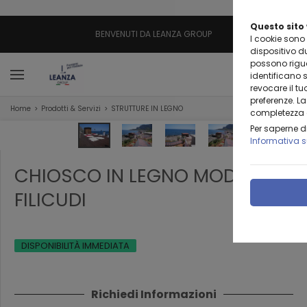
Questo sito 
BENVENUTI DA LEANZA GROUP
I cookie sono 
dispositivo d
possono riguar
identificano s
revocare il t
preferenze. La
Home
Prodotti & Servizi
STRUTTURE IN LEGNO
completezza d
Per saperne di
Informativa s
CHIOSCO IN LEGNO MOD.
FILICUDI
DISPONIBILITÀ IMMEDIATA
Richiedi Informazioni