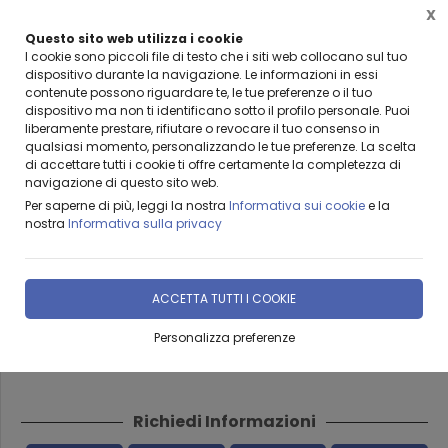
X
Questo sito web utilizza i cookie
BENVENUTI DA LEANZA GROUP
I cookie sono piccoli file di testo che i siti web collocano sul tuo
dispositivo durante la navigazione. Le informazioni in essi
contenute possono riguardare te, le tue preferenze o il tuo
dispositivo ma non ti identificano sotto il profilo personale. Puoi
liberamente prestare, rifiutare o revocare il tuo consenso in
qualsiasi momento, personalizzando le tue preferenze. La scelta
Home
Prodotti & Servizi
PRODOTTI FASSA BORTOLO
SISTEMA A CAPPOTTO FASS
di accettare tutti i cookie ti offre certamente la completezza di
navigazione di questo sito web.
SILVERTECH 031 FASSA
Per saperne di più, leggi la nostra
Informativa sui cookie
e la
nostra
Informativa sulla privacy
BORTOLO ISOLAMENTO
TERMICO
ACCETTA TUTTI I COOKIE
Personalizza preferenze
DISPONIBILITÀ IMMEDIATA
Richiedi Informazioni