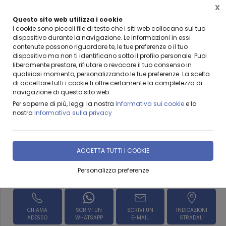
X
Questo sito web utilizza i cookie
BENVENUTI DA LEANZA GROUP
I cookie sono piccoli file di testo che i siti web collocano sul tuo
dispositivo durante la navigazione. Le informazioni in essi
contenute possono riguardare te, le tue preferenze o il tuo
dispositivo ma non ti identificano sotto il profilo personale. Puoi
liberamente prestare, rifiutare o revocare il tuo consenso in
qualsiasi momento, personalizzando le tue preferenze. La scelta
Home
Prodotti & Servizi
Muracel
additivi e cementi
di accettare tutti i cookie ti offre certamente la completezza di
navigazione di questo sito web.
Murafix Fissativo isolante
Per saperne di più, leggi la nostra
Informativa sui cookie
e la
nostra
Informativa sulla privacy
DISPONIBILITÀ IMMEDIATA
ACCETTA TUTTI I COOKIE
Personalizza preferenze
Richiedi Informazioni
CHIAMA
SCRIVI UN
SCRIVI UN
INDICAZIONI
ADESSO
WHATSAPP
E-MAIL
STRADALI