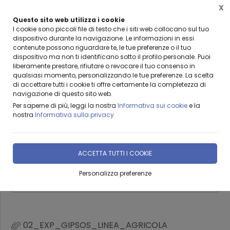
X
Questo sito web utilizza i cookie
BENVENUTI DA LEANZA GROUP
I cookie sono piccoli file di testo che i siti web collocano sul tuo
dispositivo durante la navigazione. Le informazioni in essi
contenute possono riguardare te, le tue preferenze o il tuo
dispositivo ma non ti identificano sotto il profilo personale. Puoi
liberamente prestare, rifiutare o revocare il tuo consenso in
qualsiasi momento, personalizzando le tue preferenze. La scelta
Home
Prodotti & Servizi
GESSO AGRICOLO GIPSOS
di accettare tutti i cookie ti offre certamente la completezza di
navigazione di questo sito web.
AGRIGIP Gipsos MICRO
Per saperne di più, leggi la nostra
Informativa sui cookie
e la
nostra
Informativa sulla privacy
DISPONIBILITÀ IMMEDIATA
ACCETTA TUTTI I COOKIE
€ 32,50
Personalizza preferenze
02_EXP_GIPSOS_LINEA_AGRICOLA