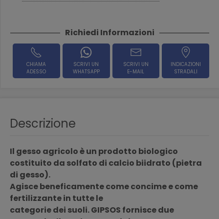
Richiedi Informazioni
CHIAMA
SCRIVI UN
SCRIVI UN
INDICAZIONI
ADESSO
WHATSAPP
E-MAIL
STRADALI
Descrizione
Il gesso agricolo è un prodotto biologico
costituito da solfato di calcio biidrato (pietra
di gesso).
Agisce beneficamente come concime e come
fertilizzante in tutte le
categorie dei suoli. GIPSOS fornisce due