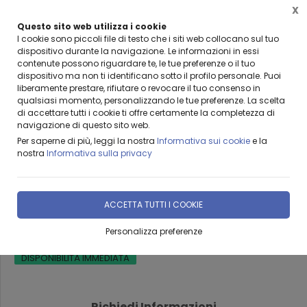
X
Questo sito web utilizza i cookie
BENVENUTI DA LEANZA GROUP
I cookie sono piccoli file di testo che i siti web collocano sul tuo
dispositivo durante la navigazione. Le informazioni in essi
contenute possono riguardare te, le tue preferenze o il tuo
dispositivo ma non ti identificano sotto il profilo personale. Puoi
liberamente prestare, rifiutare o revocare il tuo consenso in
qualsiasi momento, personalizzando le tue preferenze. La scelta
Home
Prodotti & Servizi
CROSTA LAVICA Prodotti ed accessori in pietra lavica
di accettare tutti i cookie ti offre certamente la completezza di
navigazione di questo sito web.
Per saperne di più, leggi la nostra
Informativa sui cookie
e la
nostra
Informativa sulla privacy
TAVOLINO IN PIETRA LAVICA
ACCETTA TUTTI I COOKIE
TWIST
Personalizza preferenze
DISPONIBILITÀ IMMEDIATA
Richiedi Informazioni