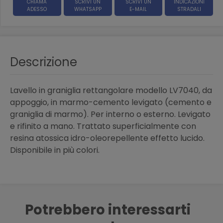
CHIAMA
SCRIVI UN
SCRIVI UN
INDICAZIONI
ADESSO
WHATSAPP
E-MAIL
STRADALI
Descrizione
Lavello in graniglia rettangolare modello LV7040, da
appoggio, in marmo-cemento levigato (cemento e
graniglia di marmo). Per interno o esterno. Levigato
e rifinito a mano. Trattato superficialmente con
resina atossica idro-oleorepellente effetto lucido.
Disponibile in più colori.
Potrebbero interessarti