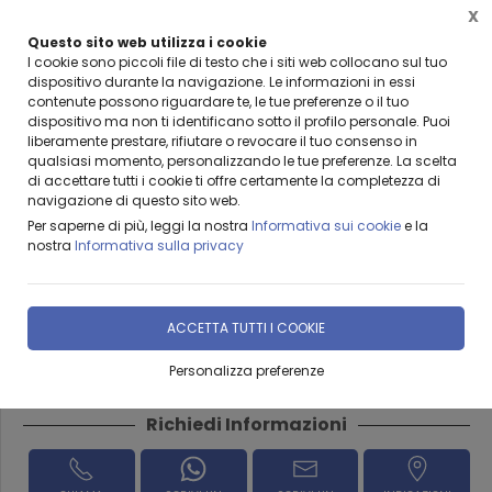
X
Questo sito web utilizza i cookie
BENVENUTI DA LEANZA GROUP
I cookie sono piccoli file di testo che i siti web collocano sul tuo
dispositivo durante la navigazione. Le informazioni in essi
contenute possono riguardare te, le tue preferenze o il tuo
dispositivo ma non ti identificano sotto il profilo personale. Puoi
liberamente prestare, rifiutare o revocare il tuo consenso in
qualsiasi momento, personalizzando le tue preferenze. La scelta
Home
Prodotti & Servizi
ARREDO URBANO
Levigati
di accettare tutti i cookie ti offre certamente la completezza di
navigazione di questo sito web.
Lavello in graniglia LV7040
Per saperne di più, leggi la nostra
Informativa sui cookie
e la
nostra
Informativa sulla privacy
cm70x40x21h
ACCETTA TUTTI I COOKIE
DISPONIBILITÀ IMMEDIATA
Personalizza preferenze
Richiedi Informazioni